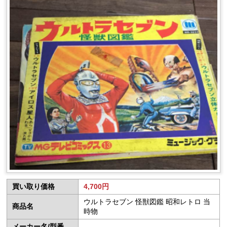
買い取り価格
4,700円
ウルトラセブン 怪獣図鑑 昭和レトロ 当
商品名
時物
メーカー名/型番